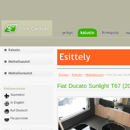
Etusivu
»
Kalusto
»
Matkailuautot
» Fiat Ducato Sunl
Fiat Ducato Sunlight T67 (2
Kieliasetukset
Suomeksi
In English
Auf Deutsch
На русском