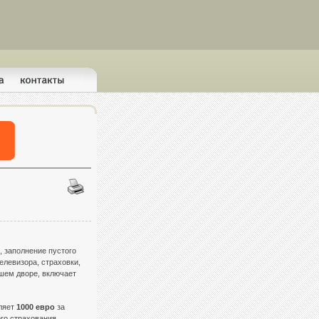
, заполнение пустого
елевизора, страховки,
ашем дворе, включает
вляет
1000 евро
за
го страхования