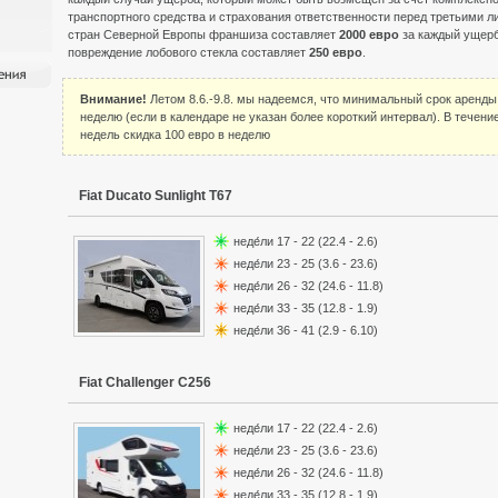
транспортного средства и страхования ответственности перед третьими л
стран Северной Европы франшиза составляет
2000 евро
за каждый ущерб
повреждение лобового стекла составляет
250 евро
.
Внимание!
Летом 8.6.-9.8. мы надеемся, что минимальный срок аренды
неделю (если в календаре не указан более короткий интервал). В течен
недель скидка 100 евро в неделю
Fiat Ducato Sunlight T67
неде́ли 17 - 22 (22.4 - 2.6)
неде́ли 23 - 25 (3.6 - 23.6)
неде́ли 26 - 32 (24.6 - 11.8)
неде́ли 33 - 35 (12.8 - 1.9)
неде́ли 36 - 41 (2.9 - 6.10)
Fiat Challenger C256
неде́ли 17 - 22 (22.4 - 2.6)
неде́ли 23 - 25 (3.6 - 23.6)
неде́ли 26 - 32 (24.6 - 11.8)
неде́ли 33 - 35 (12.8 - 1.9)