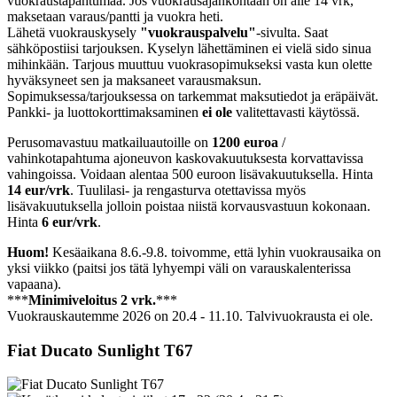
vuokraustapahtumaa. Jos vuokrausajankohtaan on alle 14 vrk,
maksetaan varaus/pantti ja vuokra heti.
Lähetä vuokrauskysely
"vuokrauspalvelu"
-sivulta. Saat
sähköpostiisi tarjouksen. Kyselyn lähettäminen ei vielä sido sinua
mihinkään. Tarjous muuttuu vuokrasopimukseksi vasta kun olette
hyväksyneet sen ja maksaneet varausmaksun.
Sopimuksessa/tarjouksessa on tarkemmat maksutiedot ja eräpäivät.
Pankki- ja luottokorttimaksaminen
ei ole
valitettavasti käytössä.
Perusomavastuu matkailuautoille on
1200 euroa
/
vahinkotapahtuma ajoneuvon kaskovakuutuksesta korvattavissa
vahingoissa. Voidaan alentaa 500 euroon lisävakuutuksella. Hinta
14 eur/vrk
. Tuulilasi- ja rengasturva otettavissa myös
lisävakuutuksella jolloin poistaa niistä korvausvastuun kokonaan.
Hinta
6 eur/vrk
.
Huom!
Kesäaikana 8.6.-9.8. toivomme, että lyhin vuokrausaika on
yksi viikko (paitsi jos tätä lyhyempi väli on varauskalenterissa
vapaana).
***
Minimiveloitus 2 vrk.
***
Vuokrauskautemme 2026 on 20.4 - 11.10. Talvivuokrausta ei ole.
Fiat Ducato Sunlight T67