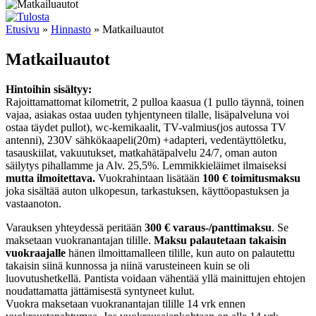
Etusivu
»
Hinnasto
» Matkailuautot
Matkailuautot
Hintoihin sisältyy:
Rajoittamattomat kilometrit, 2 pulloa kaasua (1 pullo täynnä, toinen
vajaa, asiakas ostaa uuden tyhjentyneen tilalle, lisäpalveluna voi
ostaa täydet pullot), wc-kemikaalit, TV-valmius(jos autossa TV
antenni), 230V sähkökaapeli(20m) +adapteri, vedentäyttöletku,
tasauskiilat, vakuutukset, matkahätäpalvelu 24/7, oman auton
säilytys pihallamme ja Alv. 25,5%. Lemmikkieläimet ilmaiseksi
mutta ilmoitettava.
Vuokrahintaan lisätään
100 € toimitusmaksu
joka sisältää auton ulkopesun, tarkastuksen, käyttöopastuksen ja
vastaanoton.
Varauksen yhteydessä peritään
300 € varaus-/panttimaksu
. Se
maksetaan vuokranantajan tilille.
Maksu palautetaan takaisin
vuokraajalle
hänen ilmoittamalleen tilille, kun auto on palautettu
takaisin siinä kunnossa ja niinä varusteineen kuin se oli
luovutushetkellä. Pantista voidaan vähentää yllä mainittujen ehtojen
noudattamatta jättämisestä syntyneet kulut.
Vuokra maksetaan vuokranantajan tilille 14 vrk ennen