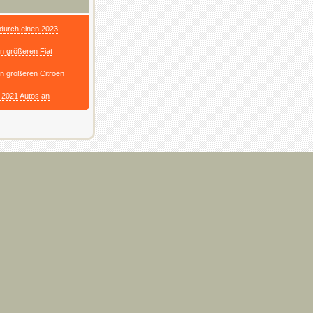
 durch einen 2023
n größeren Fiat
en größeren Citroen
 2021 Autos an