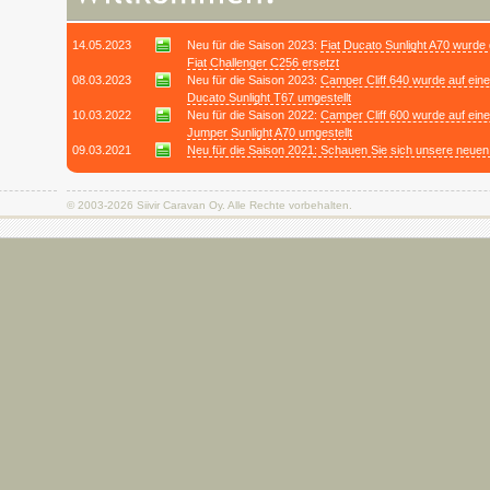
14.05.2023
Neu für die Saison 2023:
Fiat Ducato Sunlight A70 wurde
Fiat Challenger C256 ersetzt
08.03.2023
Neu für die Saison 2023:
Camper Cliff 640 wurde auf eine
Ducato Sunlight T67 umgestellt
10.03.2022
Neu für die Saison 2022:
Camper Cliff 600 wurde auf ein
Jumper Sunlight A70 umgestellt
09.03.2021
Neu für die Saison 2021: Schauen Sie sich unsere neuen
© 2003-2026
Siivir Caravan Oy
. Alle Rechte vorbehalten.